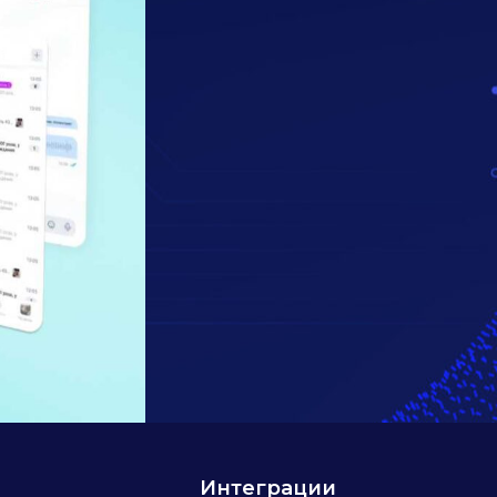
И
нтеграции